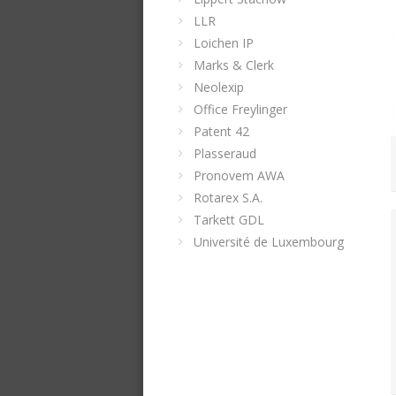
LLR
Loichen IP
Marks & Clerk
Neolexip
Office Freylinger
Patent 42
Plasseraud
Pronovem AWA
Rotarex S.A.
Tarkett GDL
Université de Luxembourg